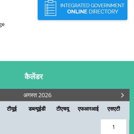
ge
कैलेंडर
अगस्त 2026
टीयूई
डब्ल्यूईडी
टीएचयू
एफआरआई
एसएटी
1