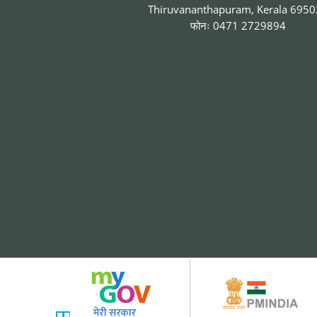
Thiruvananthapuram, Kerala 695
फोनः 0471 2729894